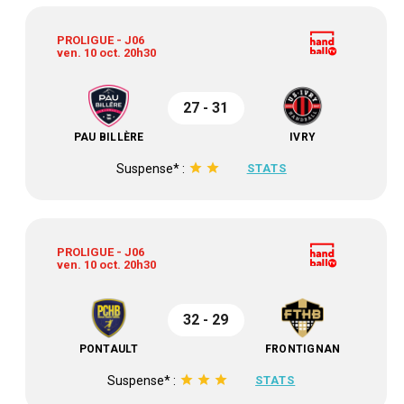
PROLIGUE - J06
ven. 10 oct. 20h30
27 - 31
PAU BILLÈRE
IVRY
star
star
Suspense* :
STATS
PROLIGUE - J06
ven. 10 oct. 20h30
32 - 29
PONTAULT
FRONTIGNAN
star
star
star
Suspense* :
STATS