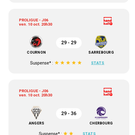
PROLIGUE - J06
ven. 10 oct. 20h30
29 - 29
COURNON
SARREBOURG
star
star
star
star
star
Suspense* :
STATS
PROLIGUE - J06
ven. 10 oct. 20h30
29 - 36
ANGERS
CHERBOURG
star
star
Suspense* :
STATS