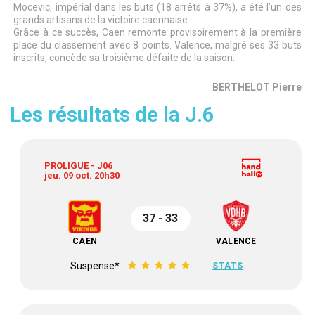
Mocevic, impérial dans les buts (18 arrêts à 37%), a été l’un des
grands artisans de la victoire caennaise.
Grâce à ce succès, Caen remonte provisoirement à la première
place du classement avec 8 points. Valence, malgré ses 33 buts
inscrits, concède sa troisième défaite de la saison.
BERTHELOT Pierre
Les résultats de la J.6
PROLIGUE - J06
jeu. 09 oct. 20h30
37 - 33
CAEN
VALENCE
star
star
star
star
star
Suspense* :
STATS