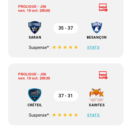
PROLIGUE - J06
ven. 10 oct. 20h00
35 - 37
SARAN
BESANÇON
star
star
star
star
star
Suspense* :
STATS
PROLIGUE - J06
ven. 10 oct. 20h30
37 - 31
CRÉTEIL
SAINTES
star
star
star
star
star
Suspense* :
STATS