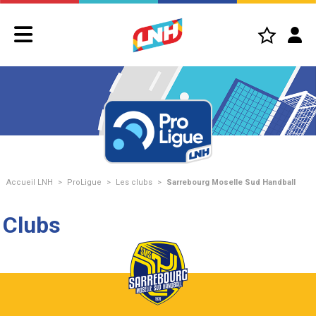
Accueil LNH
>
ProLigue
>
Les clubs
>
Sarrebourg Moselle Sud Handball
Clubs