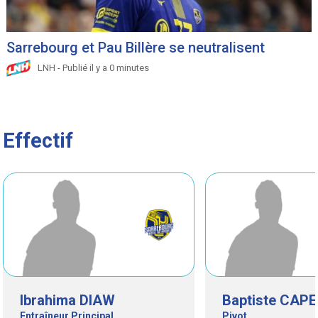
Sarrebourg et Pau Billère se neutralisent
LNH - Publié il y a 0 minutes
Effectif
Ibrahima DIAW
Baptiste CAP
Entraîneur Principal
Pivot