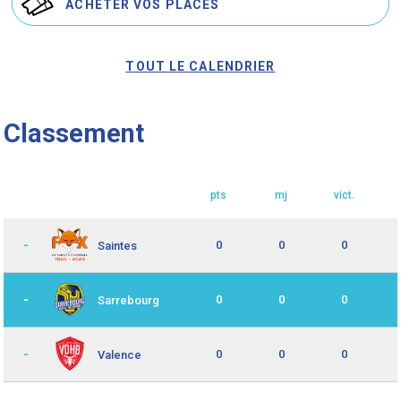
ACHETER VOS PLACES
TOUT LE CALENDRIER
Classement
pts
mj
vict.
-
0
0
0
Saintes
-
0
0
0
Sarrebourg
-
0
0
0
Valence