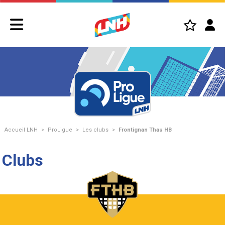
Accueil LNH
>
ProLigue
>
Les clubs
>
Frontignan Thau HB
Clubs