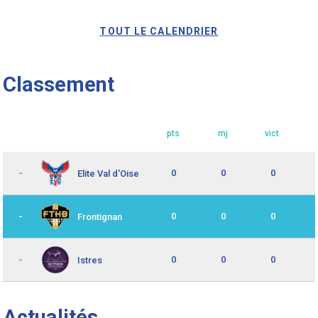
TOUT LE CALENDRIER
Classement
pts
mj
vict.
-
0
0
0
Elite Val d'Oise
-
0
0
0
Frontignan
-
0
0
0
Istres
Actualités