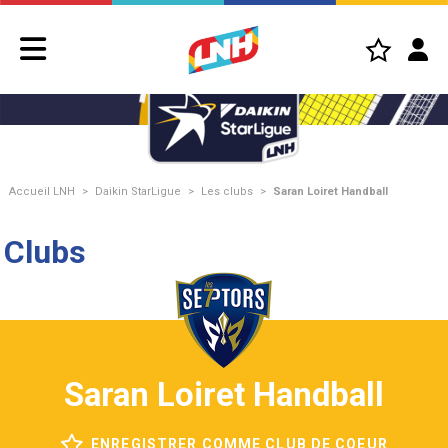
Accueil LNH
>
Daikin StarLigue
>
Les clubs
>
Saran Loiret Handball
Clubs
Saran Loiret Handball
ENREGISTRER COMME CLUB DE COEUR