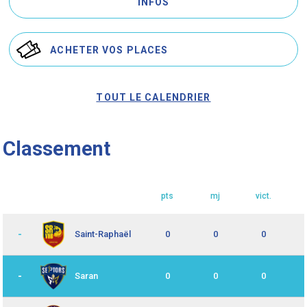
INFOS
ACHETER VOS PLACES
TOUT LE CALENDRIER
Classement
pts
mj
vict.
-
0
0
0
Saint-Raphaël
-
0
0
0
Saran