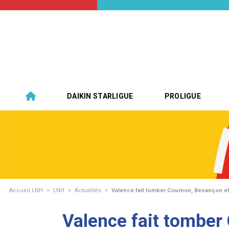
DAIKIN STARLIGUE
PROLIGUE
Accueil LNH
>
LNH
>
Actualités
>
Valence fait tomber Cournon, Besançon e
Valence fait tomber