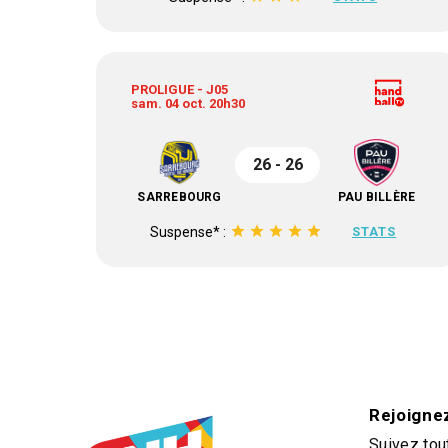
PROLIGUE - J05
sam. 04 oct. 20h30
26 - 26
SARREBOURG
PAU BILLÈRE
star
star
star
star
star
Suspense* :
STATS
Rejoigne
Suivez tout