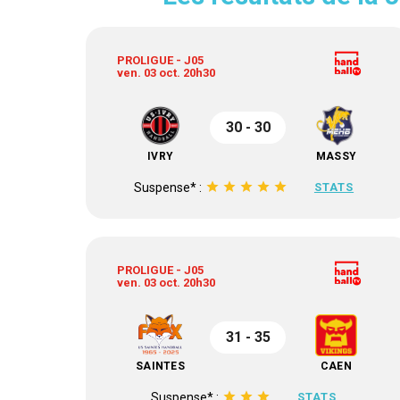
PROLIGUE - J05
ven. 03 oct. 20h30
30 - 30
IVRY
MASSY
star
star
star
star
star
Suspense* :
STATS
PROLIGUE - J05
ven. 03 oct. 20h30
31 - 35
SAINTES
CAEN
star
star
star
Suspense* :
STATS