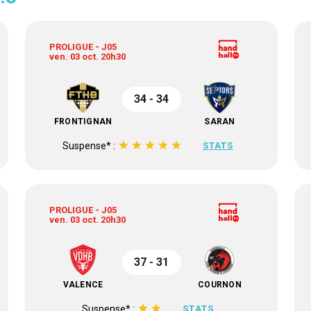
PROLIGUE - J05
ven. 03 oct. 20h30
34 - 34
FRONTIGNAN
SARAN
star
star
star
star
star
Suspense* :
STATS
PROLIGUE - J05
ven. 03 oct. 20h30
37 - 31
VALENCE
COURNON
star
star
Suspense* :
STATS