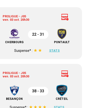
PROLIGUE - J05
ven. 03 oct. 20h30
22 - 31
CHERBOURG
PONTAULT
star
star
Suspense* :
STATS
PROLIGUE - J05
ven. 03 oct. 20h30
38 - 33
BESANÇON
CRÉTEIL
star
star
star
star
Suspense* :
STATS