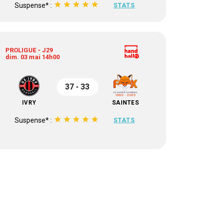
star
star
star
star
star
Suspense* :
STATS
PROLIGUE - J29
dim. 03 mai 14h00
37 - 33
IVRY
SAINTES
star
star
star
star
star
Suspense* :
STATS