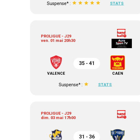
star
star
star
star
star
Suspense* :
STATS
PROLIGUE - J29
ven. 01 mai 20h30
35 - 41
VALENCE
CAEN
star
Suspense* :
STATS
PROLIGUE - J29
dim. 03 mai 17h00
31 - 36