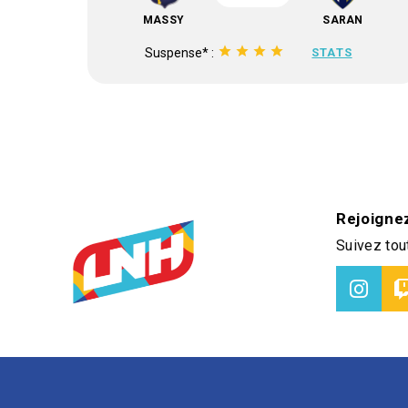
MASSY
SARAN
star
star
star
star
Suspense* :
STATS
Rejoigne
Suivez tout