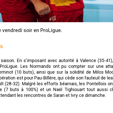
 vendredi soir en ProLigue.
es
e saison. En s'imposant avec autorité à Valence (35-41
la ProLigue. Les Normands ont pu compter sur une at
leminot (10 buts), ainsi que sur la solidité de Milos M
ration est pour Pau-Billère, qui cède son fauteuil de lea
 (28-32). Malgré les efforts béarnais, les Pontellois ont
e (7 buts à 100%) et un Naël Tighiouart tout aussi c
ttendant les rencontres de Saran et Ivry ce dimanche.