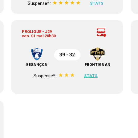
star
star
star
star
star
Suspense* :
STATS
PROLIGUE - J29
ven. 01 mai 20h30
39 - 32
BESANÇON
FRONTIGNAN
star
star
star
Suspense* :
STATS