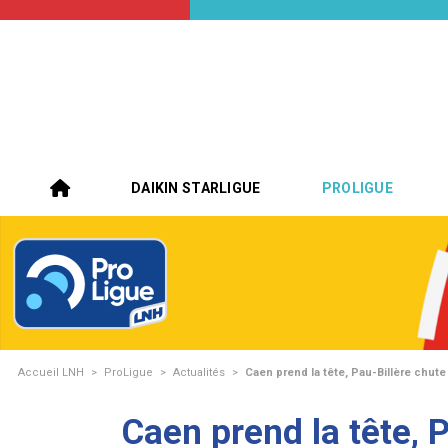
DAIKIN STARLIGUE
PROLIGUE
Accueil LNH
>
ProLigue
>
Actualités
>
Caen prend la tête, Pau-Billère chute
Caen prend la tête, 