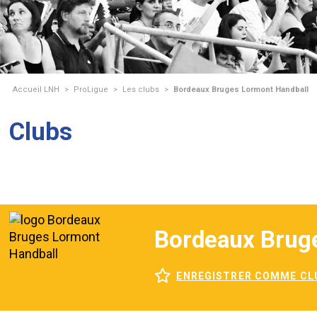
Accueil LNH
>
ProLigue
>
Les clubs
>
Bordeaux Bruges Lormont Handball
Clubs
Bordeaux Brug
ENREGISTRER COMME CL