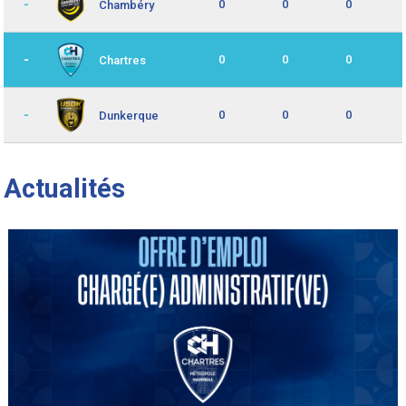
-
0
0
0
Chambéry
-
0
0
0
Chartres
-
0
0
0
Dunkerque
Actualités