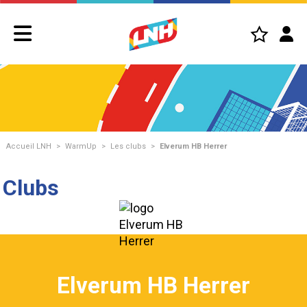
Accueil LNH
>
WarmUp
>
Les clubs
>
Elverum HB Herrer
Clubs
Elverum HB Herrer