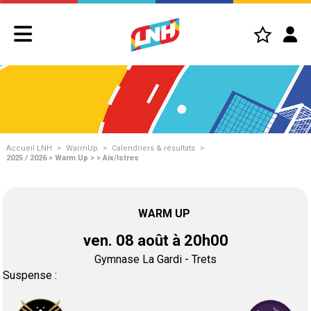
Accueil LNH
>
WarmUp
>
Calendriers & résultats
>
2025 / 2026 > Warm Up > > Aix/Istres
WARM UP
ven. 08 août à 20h00
Gymnase La Gardi - Trets
Suspense :