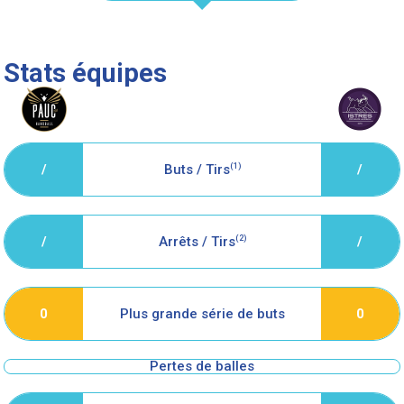
Stats équipes
/
Buts / Tirs
(1)
/
/
Arrêts / Tirs
(2)
/
Plus grande série de buts
0
0
Pertes de balles