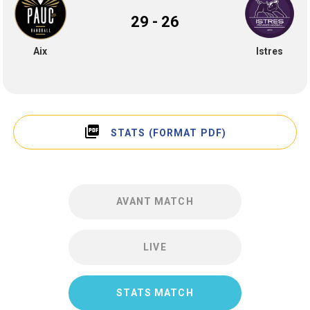
29 - 26
Aix
Istres
picture_as_pdf
STATS (FORMAT PDF)
AVANT MATCH
LIVE
STATS MATCH