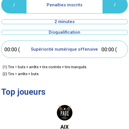
Penalties inscrits
/
/
2 minutes
Disqualification
00:00 (
00:00 (
Supériorité numérique offensive
but
but
(1) Tirs = buts + arrêts + tirs contrés + tirs manqués
(2) Tirs = arrêts + buts
inscrit)
inscrit)
Top joueurs
AIX