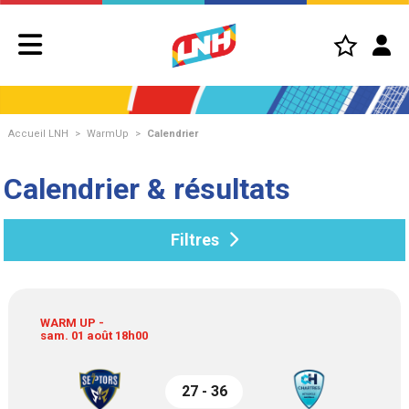
Accueil LNH
>
WarmUp
>
Calendrier
Calendrier & résultats
Filtres
WARM UP -
sam. 01 août 18h00
27 - 36