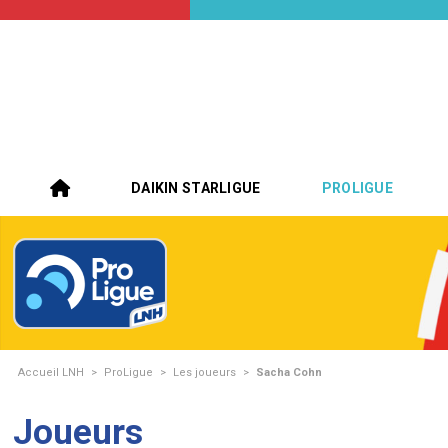
DAIKIN STARLIGUE
PROLIGUE
Accueil LNH
>
ProLigue
>
Les joueurs
>
Sacha Cohn
Joueurs