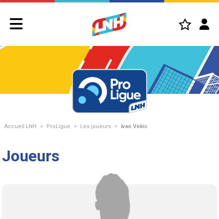
Accueil LNH
>
ProLigue
>
Les joueurs
>
Ivan Vekic
Joueurs