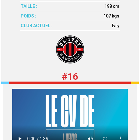
TAILLE :
198 cm
POIDS :
107 kgs
CLUB ACTUEL :
Ivry
#16