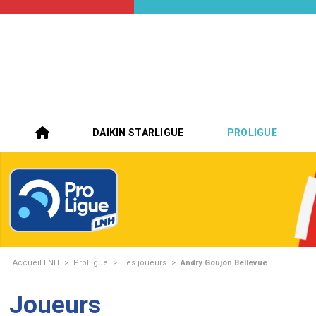
DAIKIN STARLIGUE
PROLIGUE
Accueil LNH
>
ProLigue
>
Les joueurs
>
Andry Goujon Bellevue
Joueurs