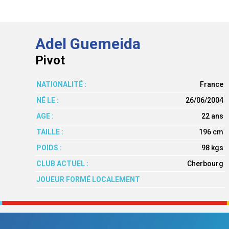
Adel Guemeida
Pivot
NATIONALITÉ :
France
NÉ LE :
26/06/2004
AGE :
22 ans
TAILLE :
196 cm
POIDS :
98 kgs
CLUB ACTUEL :
Cherbourg
JOUEUR FORMÉ LOCALEMENT