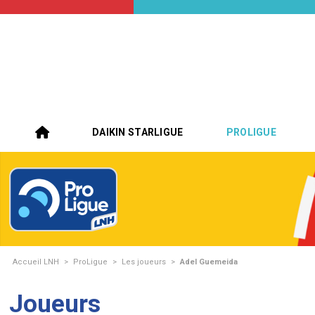
DAIKIN STARLIGUE
PROLIGUE
Accueil LNH
>
ProLigue
>
Les joueurs
>
Adel Guemeida
Joueurs