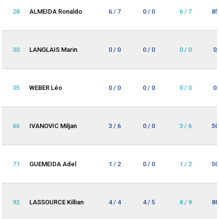
28
ALMEIDA Ronaldo
6 / 7
0 / 0
6 / 7
85
30
LANGLAIS Marin
0 / 0
0 / 0
0 / 0
0
35
WEBER Léo
0 / 0
0 / 0
0 / 0
0
66
IVANOVIC Miljan
3 / 6
0 / 0
3 / 6
50
71
GUEMEIDA Adel
1 / 2
0 / 0
1 / 2
50
92
LASSOURCE Killian
4 / 4
4 / 5
8 / 9
88