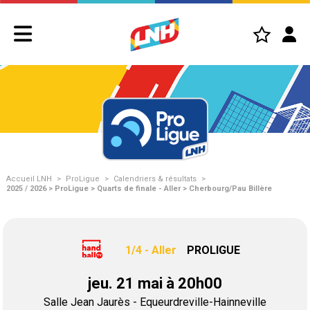
Accueil LNH
>
ProLigue
>
Calendriers & résultats
>
2025 / 2026 > ProLigue > Quarts de finale - Aller > Cherbourg/Pau Billère
1/4 - Aller
PROLIGUE
jeu. 21 mai à 20h00
Salle Jean Jaurès - Equeurdreville-Hainneville