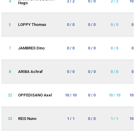
4
2 / 2
0 / 0
2 / 2
10
Hugo
5
LOPPY Thomas
0 / 0
0 / 0
0 / 0
0
7
JAMBRES Dino
0 / 0
0 / 0
0 / 0
0
8
ARIBA Achraf
0 / 0
0 / 0
0 / 0
0
22
OPPEDISANO Axel
10 / 10
0 / 0
10 / 10
10
23
REIS Nuno
1 / 1
0 / 0
1 / 1
10