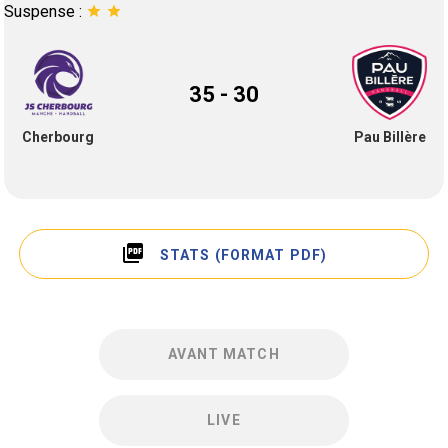
Suspense :
star
star
35 - 30
Cherbourg
Pau Billère
picture_as_pdf
STATS (FORMAT PDF)
AVANT MATCH
LIVE