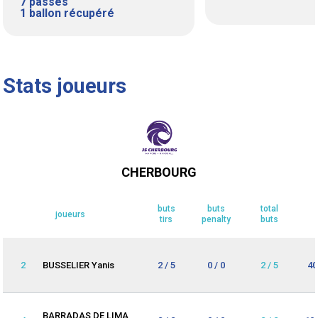
7 passes
1 ballon récupéré
Stats joueurs
CHERBOURG
buts
buts
total
joueurs
tirs
penalty
buts
2
BUSSELIER Yanis
2 / 5
0 / 0
2 / 5
40
BARRADAS DE LIMA