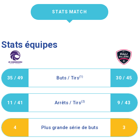
STATS MATCH
Stats équipes
35 / 49
Buts / Tirs
(1)
30 / 45
11 / 41
Arrêts / Tirs
(2)
9 / 43
Plus grande série de buts
4
3