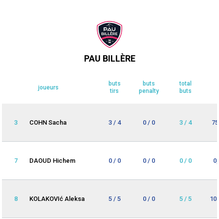
PAU BILLÈRE
buts
buts
total
joueurs
tirs
penalty
buts
3
COHN Sacha
3 / 4
0 / 0
3 / 4
75
7
DAOUD Hichem
0 / 0
0 / 0
0 / 0
0
8
KOLAKOVIć Aleksa
5 / 5
0 / 0
5 / 5
10