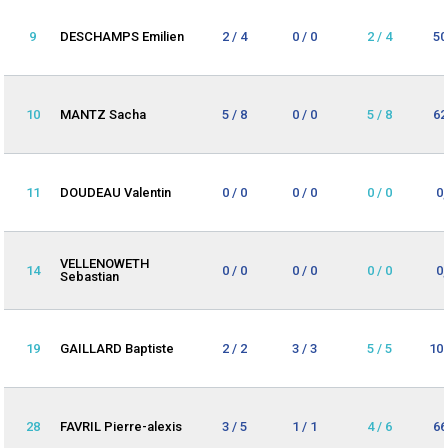
9
DESCHAMPS Emilien
2 / 4
0 / 0
2 / 4
50
10
MANTZ Sacha
5 / 8
0 / 0
5 / 8
62
11
DOUDEAU Valentin
0 / 0
0 / 0
0 / 0
0
VELLENOWETH
14
0 / 0
0 / 0
0 / 0
0
Sebastian
19
GAILLARD Baptiste
2 / 2
3 / 3
5 / 5
10
28
FAVRIL Pierre-alexis
3 / 5
1 / 1
4 / 6
66