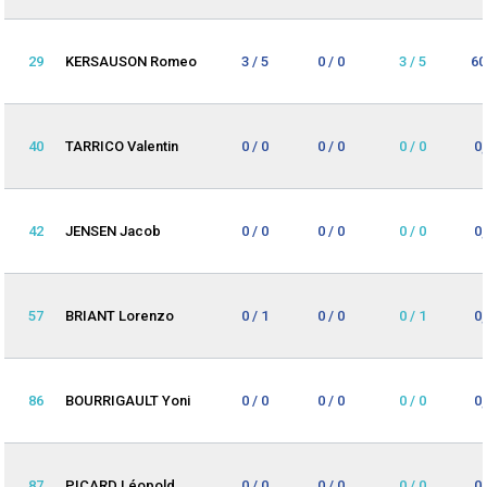
29
KERSAUSON Romeo
3 / 5
0 / 0
3 / 5
60
40
TARRICO Valentin
0 / 0
0 / 0
0 / 0
0
42
JENSEN Jacob
0 / 0
0 / 0
0 / 0
0
57
BRIANT Lorenzo
0 / 1
0 / 0
0 / 1
0
86
BOURRIGAULT Yoni
0 / 0
0 / 0
0 / 0
0
87
PICARD Léopold
0 / 0
0 / 0
0 / 0
0