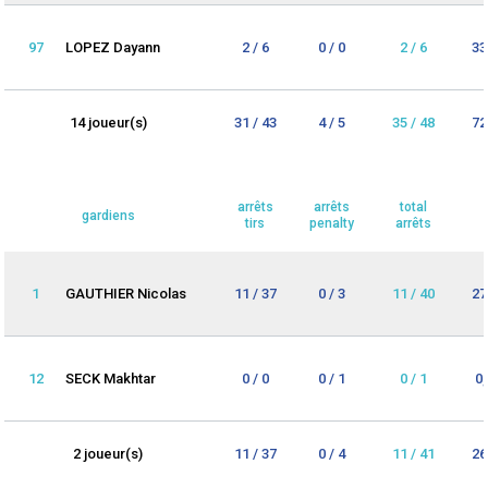
97
LOPEZ Dayann
2 / 6
0 / 0
2 / 6
33
14 joueur(s)
31 / 43
4 / 5
35 / 48
72
arrêts
arrêts
total
gardiens
tirs
penalty
arrêts
1
GAUTHIER Nicolas
11 / 37
0 / 3
11 / 40
27
12
SECK Makhtar
0 / 0
0 / 1
0 / 1
0
2 joueur(s)
11 / 37
0 / 4
11 / 41
26