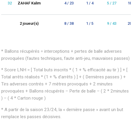
32
ZAHAF Kalim
4 / 23
1 / 4
5 / 27
18
2 joueur(s)
8 / 38
1 / 5
9 / 43
20
* Ballons récupérés = interceptions + pertes de balle adverses
provoquées (fautes techniques, faute anti-jeu, mauvaises passes)
* Score LNH = [ Total buts inscrits * ( 1 + % efficacité au tir ) ] + [
Total arrêts réalisés * (1 + % d’arrêts ) ] + ( Dernières passes ) +
Tirs adverses contrés + 7 mètres provoqués + 2 minutes
provoquées + Ballons récupérés – Perte de balle – ( 2 * 2minutes
) – ( 4 * Carton rouge )
* A partir de la saison 23/24, la « dernière passe » avant un but
remplace les passes décisives.