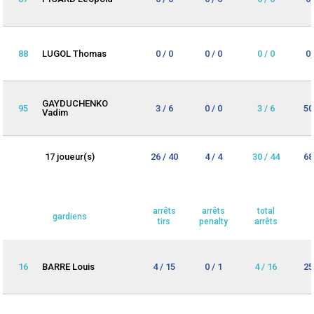
88
LUGOL Thomas
0 / 0
0 / 0
0 / 0
0
GAYDUCHENKO
95
3 / 6
0 / 0
3 / 6
50
Vadim
17 joueur(s)
26 / 40
4 / 4
30 / 44
68
arrêts
arrêts
total
gardiens
tirs
penalty
arrêts
16
BARRE Louis
4 / 15
0 / 1
4 / 16
25