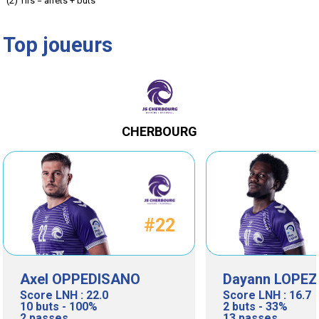
(2) Tirs = arrêts + buts
inscrit)
inscrit)
Top joueurs
CHERBOURG
#22
Axel OPPEDISANO
Dayann LOPEZ
Score LNH : 22.0
Score LNH : 16.7
10 buts - 100%
2 buts - 33%
2 passes
13 passes