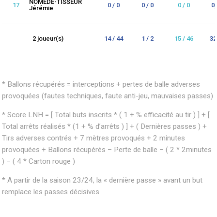
NOMEDE-TISSEUR
17
0 / 0
0 / 0
0 / 0
0
Jérémie
2 joueur(s)
14 / 44
1 / 2
15 / 46
32
* Ballons récupérés = interceptions + pertes de balle adverses
provoquées (fautes techniques, faute anti-jeu, mauvaises passes)
* Score LNH = [ Total buts inscrits * ( 1 + % efficacité au tir ) ] + [
Total arrêts réalisés * (1 + % d’arrêts ) ] + ( Dernières passes ) +
Tirs adverses contrés + 7 mètres provoqués + 2 minutes
provoquées + Ballons récupérés – Perte de balle – ( 2 * 2minutes
) – ( 4 * Carton rouge )
* A partir de la saison 23/24, la « dernière passe » avant un but
remplace les passes décisives.