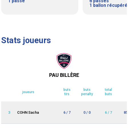
1 passe
6 passes
1 ballon récupéré
Stats joueurs
PAU BILLÈRE
buts
buts
total
joueurs
tirs
penalty
buts
3
COHN Sacha
6 / 7
0 / 0
6 / 7
85