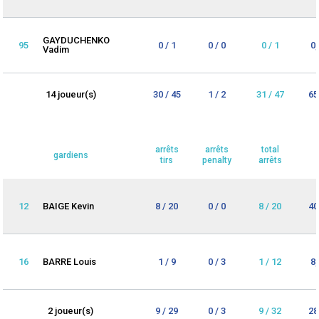
GAYDUCHENKO
95
0 / 1
0 / 0
0 / 1
0
Vadim
14 joueur(s)
30 / 45
1 / 2
31 / 47
65
arrêts
arrêts
total
gardiens
tirs
penalty
arrêts
12
BAIGE Kevin
8 / 20
0 / 0
8 / 20
40
16
BARRE Louis
1 / 9
0 / 3
1 / 12
8
2 joueur(s)
9 / 29
0 / 3
9 / 32
28