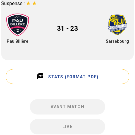
Suspense :
star
star
31 - 23
Pau Billère
Sarrebourg
picture_as_pdf
STATS (FORMAT PDF)
AVANT MATCH
LIVE