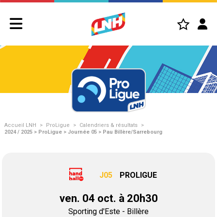
Accueil LNH
>
ProLigue
>
Calendriers & résultats
>
2024 / 2025 > ProLigue > Journée 05 > Pau Billère/Sarrebourg
J05
PROLIGUE
ven. 04 oct. à 20h30
Sporting d'Este - Billère