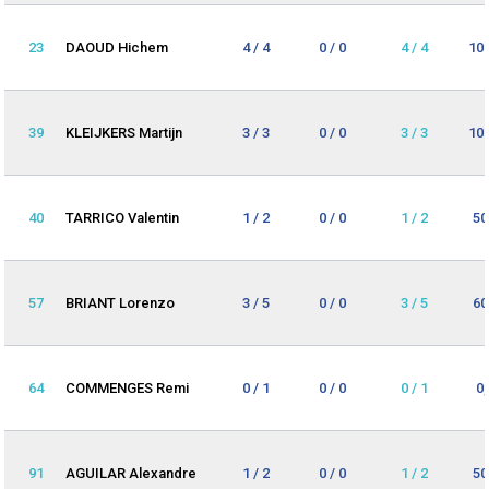
23
DAOUD Hichem
4 / 4
0 / 0
4 / 4
10
39
KLEIJKERS Martijn
3 / 3
0 / 0
3 / 3
10
40
TARRICO Valentin
1 / 2
0 / 0
1 / 2
50
57
BRIANT Lorenzo
3 / 5
0 / 0
3 / 5
60
64
COMMENGES Remi
0 / 1
0 / 0
0 / 1
0
91
AGUILAR Alexandre
1 / 2
0 / 0
1 / 2
50