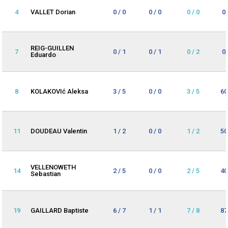
4
VALLET Dorian
0 / 0
0 / 0
0 / 0
0
REIG-GUILLEN
7
0 / 1
0 / 1
0 / 2
0
Eduardo
8
KOLAKOVIć Aleksa
3 / 5
0 / 0
3 / 5
60
11
DOUDEAU Valentin
1 / 2
0 / 0
1 / 2
50
VELLENOWETH
14
2 / 5
0 / 0
2 / 5
40
Sebastian
19
GAILLARD Baptiste
6 / 7
1 / 1
7 / 8
87