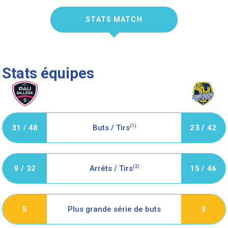
STATS MATCH
Stats équipes
31 / 48
Buts / Tirs
(1)
23 / 42
9 / 32
Arrêts / Tirs
(2)
15 / 46
Plus grande série de buts
5
3