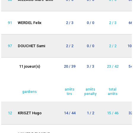
91
WERDEL Felix
2 / 3
0 / 0
2 / 3
66
97
DOUCHET Sami
2 / 2
0 / 0
2 / 2
10
11 joueur(s)
20 / 39
3 / 3
23 / 42
54
arrêts
arrêts
total
gardiens
tirs
penalty
arrêts
12
KRISZT Hugo
14 / 44
1 / 2
15 / 46
32