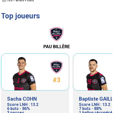
(2) Tirs = arrêts + buts
inscrit)
inscrit)
Top joueurs
PAU BILLÈRE
#3
Sacha COHN
Baptiste GAI
Score LNH : 13.2
Score LNH : 13.2
6 buts - 86%
7 buts - 88%
3 passes
1 ballon récupéré