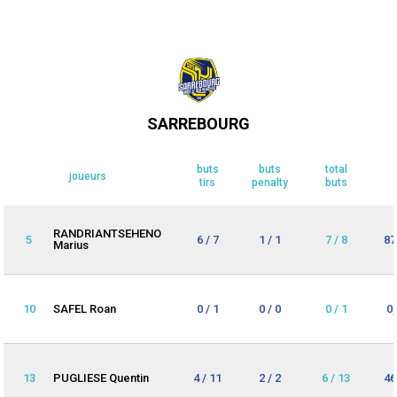
SARREBOURG
buts
buts
total
joueurs
tirs
penalty
buts
RANDRIANTSEHENO
5
6 / 7
1 / 1
7 / 8
87
Marius
10
SAFEL Roan
0 / 1
0 / 0
0 / 1
0
13
PUGLIESE Quentin
4 / 11
2 / 2
6 / 13
46