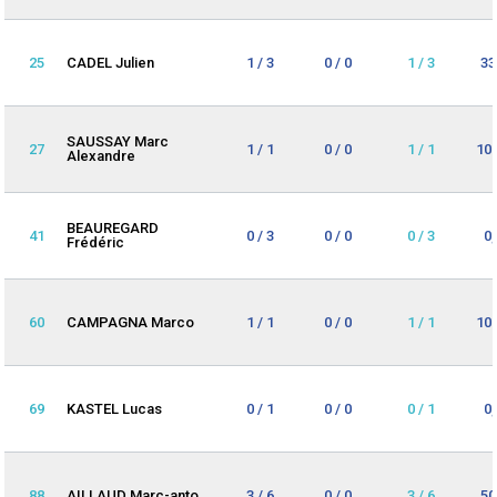
25
CADEL Julien
1 / 3
0 / 0
1 / 3
33
SAUSSAY Marc
27
1 / 1
0 / 0
1 / 1
10
Alexandre
BEAUREGARD
41
0 / 3
0 / 0
0 / 3
0
Frédéric
60
CAMPAGNA Marco
1 / 1
0 / 0
1 / 1
10
69
KASTEL Lucas
0 / 1
0 / 0
0 / 1
0
88
AILLAUD Marc-anto
3 / 6
0 / 0
3 / 6
50