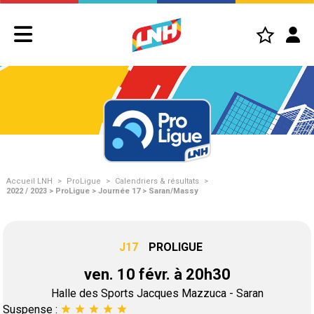
Accueil LNH
>
ProLigue
>
Calendriers & résultats
>
2022 / 2023 > ProLigue > Journée 17 > Saran/Massy
J17
PROLIGUE
ven. 10 févr. à 20h30
Halle des Sports Jacques Mazzuca - Saran
Suspense :
star
star
star
star
star