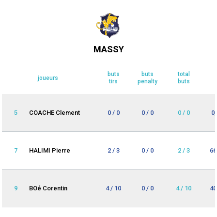
MASSY
buts
buts
total
joueurs
tirs
penalty
buts
5
COACHE Clement
0 / 0
0 / 0
0 / 0
0
7
HALIMI Pierre
2 / 3
0 / 0
2 / 3
66
9
BOé Corentin
4 / 10
0 / 0
4 / 10
40