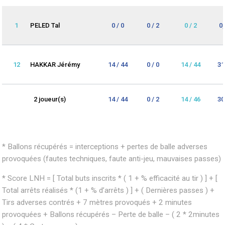
1
PELED Tal
0 / 0
0 / 2
0 / 2
0
12
HAKKAR Jérémy
14 / 44
0 / 0
14 / 44
31
2 joueur(s)
14 / 44
0 / 2
14 / 46
30
* Ballons récupérés = interceptions + pertes de balle adverses
provoquées (fautes techniques, faute anti-jeu, mauvaises passes)
* Score LNH = [ Total buts inscrits * ( 1 + % efficacité au tir ) ] + [
Total arrêts réalisés * (1 + % d’arrêts ) ] + ( Dernières passes ) +
Tirs adverses contrés + 7 mètres provoqués + 2 minutes
provoquées + Ballons récupérés – Perte de balle – ( 2 * 2minutes