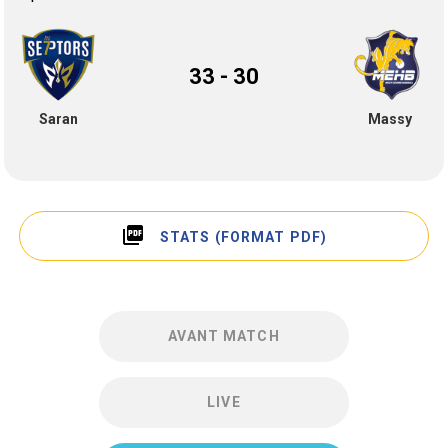
33 - 30
Saran
Massy
picture_as_pdf
STATS (FORMAT PDF)
AVANT MATCH
LIVE