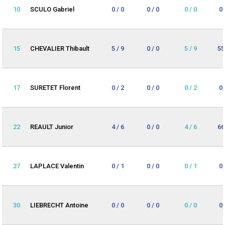
10
SCULO Gabriel
0 / 0
0 / 0
0 / 0
0
15
CHEVALIER Thibault
5 / 9
0 / 0
5 / 9
55
17
SURETET Florent
0 / 2
0 / 0
0 / 2
0
22
REAULT Junior
4 / 6
0 / 0
4 / 6
66
27
LAPLACE Valentin
0 / 1
0 / 0
0 / 1
0
30
LIEBRECHT Antoine
0 / 0
0 / 0
0 / 0
0