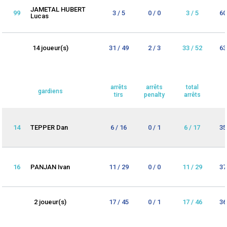
JAMETAL HUBERT
99
3 / 5
0 / 0
3 / 5
60
Lucas
14 joueur(s)
31 / 49
2 / 3
33 / 52
63
arrêts
arrêts
total
gardiens
tirs
penalty
arrêts
14
TEPPER Dan
6 / 16
0 / 1
6 / 17
35
16
PANJAN Ivan
11 / 29
0 / 0
11 / 29
37
2 joueur(s)
17 / 45
0 / 1
17 / 46
36