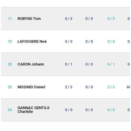
11
ROBYNS Tom
0 / 3
0 / 0
0 / 3
0
13
LAFOUGERE Noé
0 / 0
0 / 0
0 / 0
0
20
CARON Johann
0 / 1
0 / 0
0 / 1
0
23
MOSINDI Daniel
2 / 3
0 / 0
2 / 3
66
GANNAC GENTILS
24
0 / 0
0 / 0
0 / 0
0
Charlélie