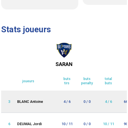
Stats joueurs
SARAN
buts
buts
total
joueurs
tirs
penalty
buts
3
BLANC Antoine
4 / 6
0 / 0
4 / 6
66
6
DEUMAL Jordi
10 / 11
0 / 0
10 / 11
90