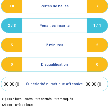
Pertes de balles
10
7
Penalties inscrits
2 / 3
1 / 1
2 minutes
5
2
Disqualification
0
0
00:00 (0
00:00 (0
Supériorité numérique offensive
but
but
(1) Tirs = buts + arrêts + tirs contrés + tirs manqués
(2) Tirs = arrêts + buts