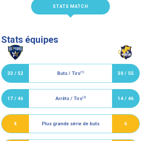
STATS MATCH
Stats équipes
33 / 52
Buts / Tirs
(1)
30 / 55
17 / 46
Arrêts / Tirs
(2)
14 / 46
Plus grande série de buts
4
6