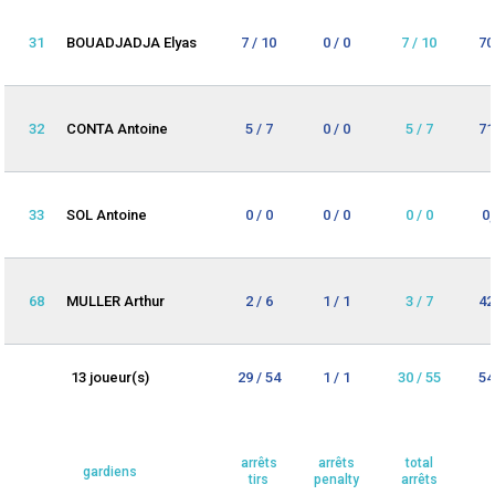
31
BOUADJADJA Elyas
7 / 10
0 / 0
7 / 10
70
32
CONTA Antoine
5 / 7
0 / 0
5 / 7
71
33
SOL Antoine
0 / 0
0 / 0
0 / 0
0
68
MULLER Arthur
2 / 6
1 / 1
3 / 7
42
13 joueur(s)
29 / 54
1 / 1
30 / 55
54
arrêts
arrêts
total
gardiens
tirs
penalty
arrêts