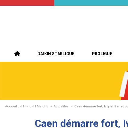
DAIKIN STARLIGUE
PROLIGUE
Accueil LNH
>
LNH Matchs
>
Actualités
>
Caen démarre fort, Ivry et Sarrebo
Caen démarre fort, I