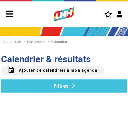
Accueil LNH
>
LNH Matchs
>
Calendrier
Calendrier & résultats
event
Ajouter ce calendrier à mon agenda
Filtres