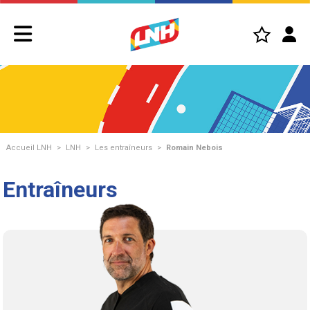
Accueil LNH
>
LNH
>
Les entraîneurs
>
Romain Nebois
Entraîneurs