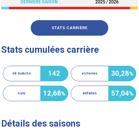
DERNIÈRE SAISON :
2025 / 2026
STATS CARRIÈRE
Stats cumulées carrière
142
30,28
%
nb matchs
victoires
12,68
57,04
%
%
nuls
défaites
Détails des saisons