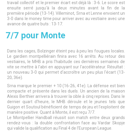
travail collectif et le premier écart est déjà là : 3-6. Le score est
ensuite serré jusqu'à la deux minutes avant la fin de la
première période (13-14). Villeminot, Srna et Lenne envoient un
3-0 dans le money time pour arriver avec au vestiaire avec une
avance de quatre buts : 13-17.
7/7 pour Monte
Dans les cages, Bolzinger éteint peu à peu les fougues locales.
Le gardien montpelliérain finira avec 16 arrêts. Au retour des
vestiaires, le MHB a pris l'habitude ces dernières semaines de
vite se mettre à l'abri en appuyant sur l'accélérateur. Résultat :
un nouveau 3-0 qui permet d'accroître un peu plus l'écart (13-
20, 36e).
Srna marque le premier + 10 (16-26, 41e). La défense est bien
compacte et présente dans les duels. Un ancien de la maison
Alexis Berthier arrivera à trouver la cible à cinq reprises. Dans le
dernier quart d'heure, le MHB déroule et le jeunes tels que
Guigon et Soutoul bénéficient de temps de jeu et l'exploitent de
manière positive. Quant à Monte, il est reçu 7/7.
Le Montpellier Handball réussit son match entre deux grands
rendez-vous : la double confrontation face au Vardar Skopje
qui valide la qualification au Final 4 de l'European League.