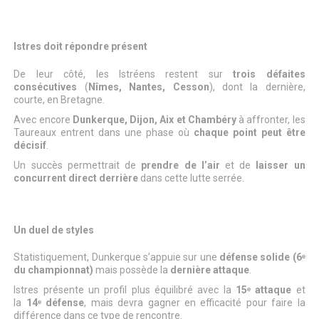
Istres doit répondre présent
De leur côté, les Istréens restent sur
trois défaites
consécutives
(
Nîmes, Nantes, Cesson
), dont la dernière,
courte, en Bretagne.
Avec encore
Dunkerque, Dijon, Aix et Chambéry
à affronter, les
Taureaux entrent dans une phase où
chaque point peut être
décisif
.
Un succès permettrait de
prendre de l’air
et de
laisser un
concurrent direct derrière
dans cette lutte serrée.
Un duel de styles
Statistiquement, Dunkerque s’appuie sur une
défense solide (6ᵉ
du championnat)
mais possède la
dernière attaque
.
Istres présente un profil plus équilibré avec la
15ᵉ attaque
et
la
14ᵉ défense
, mais devra gagner en efficacité pour faire la
différence dans ce type de rencontre.