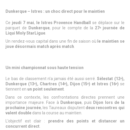
Dunkerque – Istres : un choc direct pour le maintien
Ce
jeudi 7 mai
,
le Istres Provence Handball
se déplace sur le
parquet de
Dunkerque
, pour le compte de la
27ᵉ journée de
Liqui Moly StarLigue
.
Un rendez-vous capital dans une fin de saison où
le maintien se
joue désormais match après match
.
Un mini championnat sous haute tension
Le bas de classement n’a jamais été aussi serré.
Sélestat (12ᵉ),
Dunkerque (13ᵉ), Chartres (14ᵉ), Dijon (15ᵉ) et Istres (16ᵉ)
se
tiennent en
un point seulement
.
Dans ce contexte, les confrontations directes prennent une
importance majeure. Face à
Dunkerque
, puis
Dijon lors de la
prochaine journée
, les Taureaux disputent
deux rencontres qui
valent double
dans la course au maintien.
L’objectif est clair :
prendre des points et distancer un
concurrent direct
.