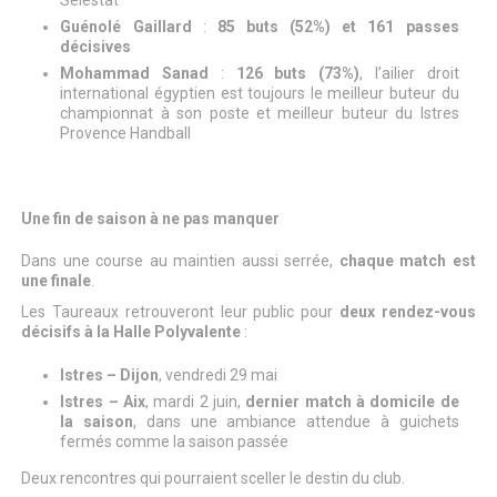
Sélestat
Guénolé Gaillard
:
85 buts (52%) et 161 passes
décisives
Mohammad Sanad
:
126 buts (73%)
, l’ailier droit
international égyptien est toujours le meilleur buteur du
championnat à son poste et meilleur buteur du Istres
Provence Handball
Une fin de saison à ne pas manquer
Dans une course au maintien aussi serrée,
chaque match est
une finale
.
Les Taureaux retrouveront leur public pour
deux rendez-vous
décisifs à la Halle Polyvalente
:
Istres – Dijon
, vendredi 29 mai
Istres – Aix
, mardi 2 juin,
dernier match à domicile de
la saison
, dans une ambiance attendue à guichets
fermés comme la saison passée
Deux rencontres qui pourraient sceller le destin du club.