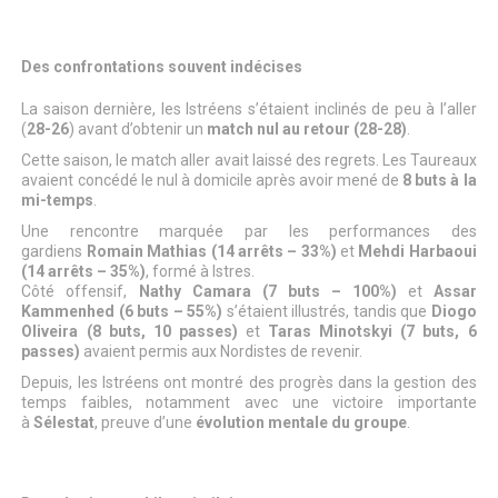
Des confrontations souvent indécises
La saison dernière, les Istréens s’étaient inclinés de peu à l’aller
(
28-26
) avant d’obtenir un
match nul au retour (28-28)
.
Cette saison, le match aller avait laissé des regrets. Les Taureaux
avaient concédé le nul à domicile après avoir mené de
8 buts à la
mi-temps
.
Une rencontre marquée par les performances des
gardiens
Romain Mathias (14 arrêts – 33%)
et
Mehdi Harbaoui
(14 arrêts – 35%)
, formé à Istres.
Côté offensif,
Nathy Camara (7 buts – 100%)
et
Assar
Kammenhed (6 buts – 55%)
s’étaient illustrés, tandis que
Diogo
Oliveira (8 buts, 10 passes)
et
Taras Minotskyi (7 buts, 6
passes)
avaient permis aux Nordistes de revenir.
Depuis, les Istréens ont montré des progrès dans la gestion des
temps faibles, notamment avec une victoire importante
à
Sélestat
, preuve d’une
évolution mentale du groupe
.