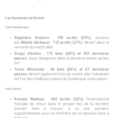
Les hommes en forme
Côté Dunkerque
Alejandro Romero
:
195 arrêts (29%),
soutenu
par
Mehdi Harbaoui
:
113 arrêts (27%)
, décisif dans la
remonté du match aller
Diogo Oliveira
:
173 buts (60%) et 201 dernières
passes
, aussi dangereux dans la dernières passe qu’aux
tirs
Taras Minotskyi
:
96 buts (55%) et 67 dernières
passes
, décisif également lors du match aller l’ukrainien
est l’un des meilleurs joueurs de Dunkerque cette saison
Côté Istres
Romain Mathias
:
262 arrêts (32%)
, l’international
français de retour dans le groupe lors de la dernière
journée face à Cesson, a eu une semaine
supplémentaire pour se remettre de sa blessure face à