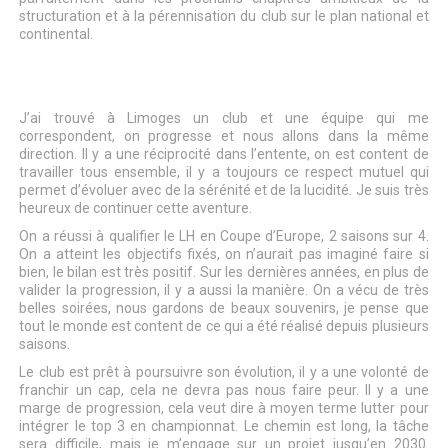
structuration et à la pérennisation du club sur le plan national et
continental.
J’ai trouvé à Limoges un club et une équipe qui me
correspondent, on progresse et nous allons dans la même
direction. Il y a une réciprocité dans l’entente, on est content de
travailler tous ensemble, il y a toujours ce respect mutuel qui
permet d’évoluer avec de la sérénité et de la lucidité. Je suis très
heureux de continuer cette aventure.
On a réussi à qualifier le LH en Coupe d’Europe, 2 saisons sur 4.
On a atteint les objectifs fixés, on n’aurait pas imaginé faire si
bien, le bilan est très positif. Sur les dernières années, en plus de
valider la progression, il y a aussi la manière. On a vécu de très
belles soirées, nous gardons de beaux souvenirs, je pense que
tout le monde est content de ce qui a été réalisé depuis plusieurs
saisons.
Le club est prêt à poursuivre son évolution, il y a une volonté de
franchir un cap, cela ne devra pas nous faire peur. Il y a une
marge de progression, cela veut dire à moyen terme lutter pour
intégrer le top 3 en championnat. Le chemin est long, la tâche
sera difficile, mais je m’engage sur un projet jusqu’en 2030.