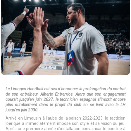
Le Limoges Handball est ravi d’annoncer la prolongation du contrat
de son entraîneur, Alberto Entrerrios. Alors que son engagement
courait jusqu’en juin 2027, le technicien espagnol s’inscrit encore
plus durablement dans le projet du club en se liant avec le LH
jusqu’en juin 2030.
Arrivé en Limousin à l’aube de la saison 2022-2023, le tacticien
ibérique a immédiatement imposé son style et sa vision du jeu.
Après une première année d’installation convaincante conclue à