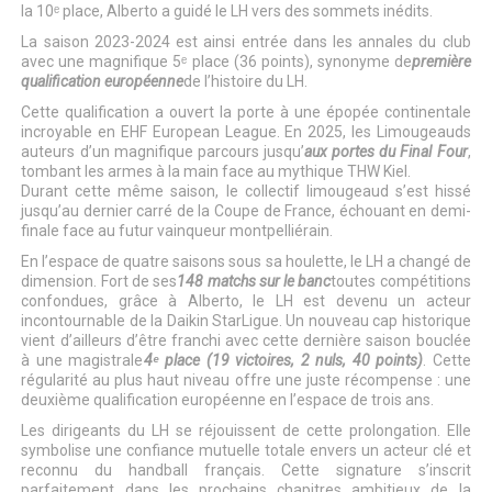
la 10ᵉ place, Alberto a guidé le LH vers des sommets inédits.
La saison 2023-2024 est ainsi entrée dans les annales du club
avec une magnifique 5ᵉ place (36 points), synonyme de
première
qualification européenne
de l’histoire du LH.
Cette qualification a ouvert la porte à une épopée continentale
incroyable en EHF European League. En 2025, les Limougeauds
auteurs d’un magnifique parcours jusqu’
aux portes du Final Four
,
tombant les armes à la main face au mythique THW Kiel.
Durant cette même saison, le collectif limougeaud s’est hissé
jusqu’au dernier carré de la Coupe de France, échouant en demi-
finale face au futur vainqueur montpelliérain.
En l’espace de quatre saisons sous sa houlette, le LH a changé de
dimension. Fort de ses
148 matchs sur le banc
toutes compétitions
confondues, grâce à Alberto, le LH est devenu un acteur
incontournable de la Daikin StarLigue. Un nouveau cap historique
vient d’ailleurs d’être franchi avec cette dernière saison bouclée
à une magistrale
4ᵉ place (19 victoires, 2 nuls, 40 points)
. Cette
régularité au plus haut niveau offre une juste récompense : une
deuxième qualification européenne en l’espace de trois ans.
Les dirigeants du LH se réjouissent de cette prolongation. Elle
symbolise une confiance mutuelle totale envers un acteur clé et
reconnu du handball français. Cette signature s’inscrit
parfaitement dans les prochains chapitres ambitieux de la