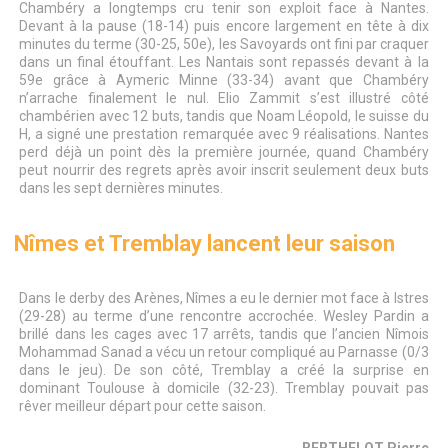
Chambéry a longtemps cru tenir son exploit face à Nantes.
Devant à la pause (18-14) puis encore largement en tête à dix
minutes du terme (30-25, 50e), les Savoyards ont fini par craquer
dans un final étouffant. Les Nantais sont repassés devant à la
59e grâce à Aymeric Minne (33-34) avant que Chambéry
n’arrache finalement le nul. Elio Zammit s’est illustré côté
chambérien avec 12 buts, tandis que Noam Léopold, le suisse du
H, a signé une prestation remarquée avec 9 réalisations. Nantes
perd déjà un point dès la première journée, quand Chambéry
peut nourrir des regrets après avoir inscrit seulement deux buts
dans les sept dernières minutes.
Nîmes et Tremblay lancent leur saison
Dans le derby des Arènes, Nîmes a eu le dernier mot face à Istres
(29-28) au terme d’une rencontre accrochée. Wesley Pardin a
brillé dans les cages avec 17 arrêts, tandis que l’ancien Nîmois
Mohammad Sanad a vécu un retour compliqué au Parnasse (0/3
dans le jeu). De son côté, Tremblay a créé la surprise en
dominant Toulouse à domicile (32-23). Tremblay pouvait pas
rêver meilleur départ pour cette saison.
BERTHELOT Pierre