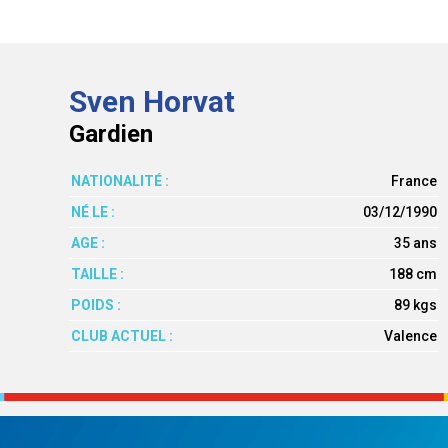
Sven Horvat
Gardien
NATIONALITÉ :
France
NÉ LE :
03/12/1990
AGE :
35 ans
TAILLE :
188 cm
POIDS :
89 kgs
CLUB ACTUEL :
Valence