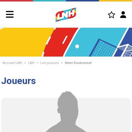
Accueil LNH
>
LNH
>
Les joueurs
>
Rémi Desbonnet
Joueurs