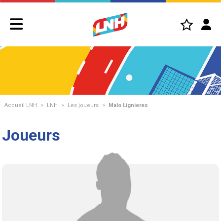
Accueil LNH
>
LNH
>
Les joueurs
>
Malo Lignieres
Joueurs