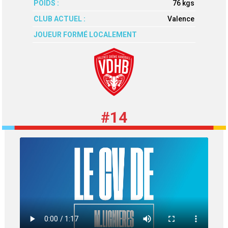
POIDS :
76 kgs
CLUB ACTUEL :
Valence
JOUEUR FORMÉ LOCALEMENT
#14