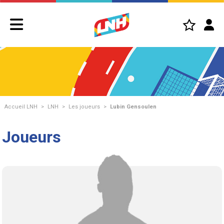
Accueil LNH
>
LNH
>
Les joueurs
>
Lubin Gensoulen
Joueurs