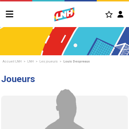
Accueil LNH
>
LNH
>
Les joueurs
>
Louis Despreaux
Joueurs