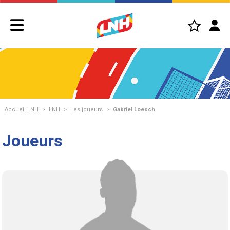
Accueil LNH
>
LNH
>
Les joueurs
>
Gabriel Loesch
Joueurs