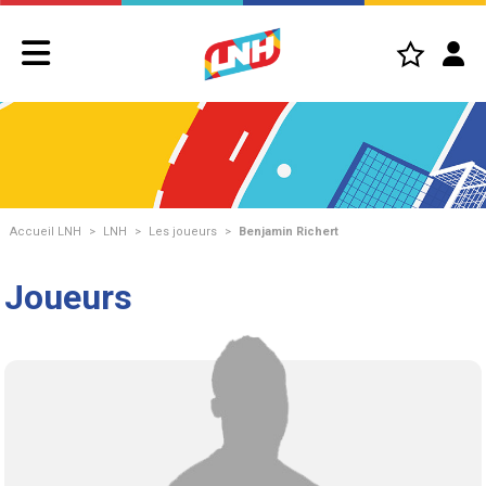
Accueil LNH
>
LNH
>
Les joueurs
>
Benjamin Richert
Joueurs