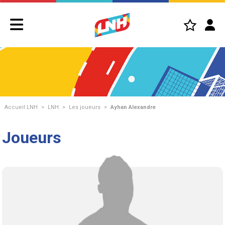
Accueil LNH
>
LNH
>
Les joueurs
>
Ayhan Alexandre
Joueurs