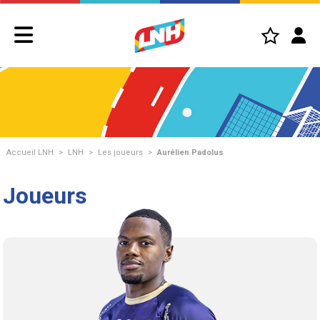
Accueil LNH
>
LNH
>
Les joueurs
>
Aurélien Padolus
Joueurs