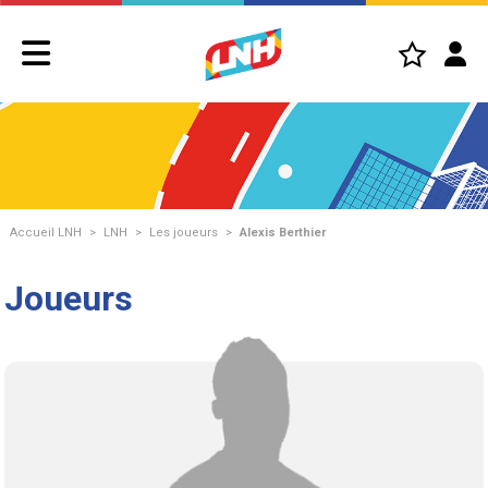
Accueil LNH
>
LNH
>
Les joueurs
>
Alexis Berthier
Joueurs