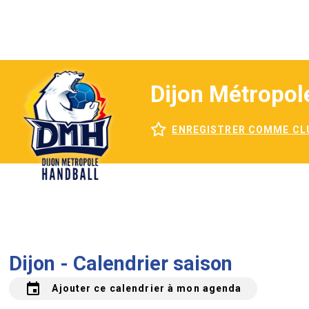
Dijon Métropol
ENREGISTRER COMME CL
Dijon - Calendrier saison
event
Ajouter ce calendrier à mon agenda