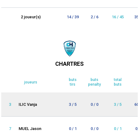
2 joueur(s)
14 / 39
2 / 6
16 / 45
35
CHARTRES
buts
buts
total
joueurs
tirs
penalty
buts
3
ILIC Vanja
3 / 5
0 / 0
3 / 5
60
7
MUEL Jason
0 / 1
0 / 0
0 / 1
0