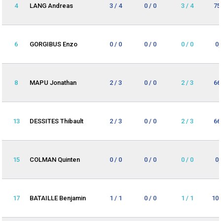
4
LANG Andreas
3 / 4
0 / 0
3 / 4
75
6
GORGIBUS Enzo
0 / 0
0 / 0
0 / 0
0
8
MAPU Jonathan
2 / 3
0 / 0
2 / 3
66
13
DESSITES Thibault
2 / 3
0 / 0
2 / 3
66
15
COLMAN Quinten
0 / 0
0 / 0
0 / 0
0
17
BATAILLE Benjamin
1 / 1
0 / 0
1 / 1
10