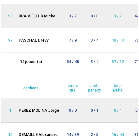
93
BRASSELEUR Micke
3 / 7
0 / 0
3 / 7
42
97
PASCHAL Drevy
7 / 9
3 / 4
10 / 13
76
14 joueur(s)
34 / 48
3 / 4
37 / 52
71
arrêts
arrêts
total
gardiens
tirs
penalty
arrêts
1
PEREZ MOLINA Jorge
0 / 0
0 / 1
0 / 1
0
12
DEMAILLE Alexandre
14 / 39
2 / 5
16 / 44
36