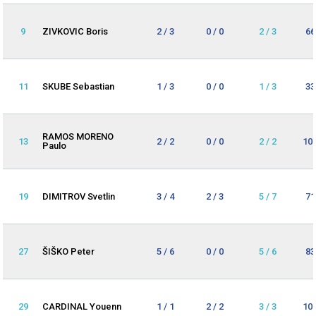
9
ZIVKOVIC Boris
2 / 3
0 / 0
2 / 3
66
11
SKUBE Sebastian
1 / 3
0 / 0
1 / 3
33
RAMOS MORENO
13
2 / 2
0 / 0
2 / 2
10
Paulo
19
DIMITROV Svetlin
3 / 4
2 / 3
5 / 7
71
27
ŠIŠKO Peter
5 / 6
0 / 0
5 / 6
83
29
CARDINAL Youenn
1 / 1
2 / 2
3 / 3
10