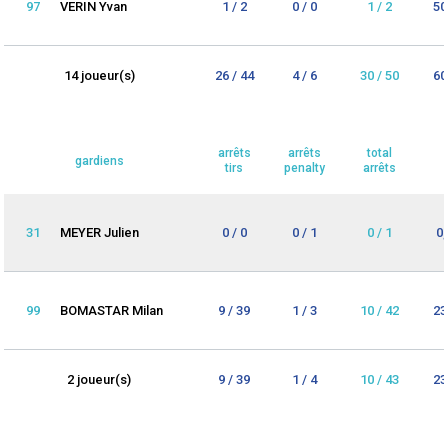
97
VERIN Yvan
1 / 2
0 / 0
1 / 2
50
14 joueur(s)
26 / 44
4 / 6
30 / 50
60
arrêts
arrêts
total
gardiens
tirs
penalty
arrêts
31
MEYER Julien
0 / 0
0 / 1
0 / 1
0
99
BOMASTAR Milan
9 / 39
1 / 3
10 / 42
23
2 joueur(s)
9 / 39
1 / 4
10 / 43
23