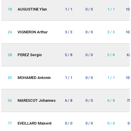
18
AUGUSTINE Ylan
1 / 1
0 / 0
1 / 1
10
24
VIGNERON Arthur
3 / 3
0 / 0
3 / 3
10
28
PEREZ Sergio
5 / 8
0 / 0
5 / 8
62
33
MOHAMED Antonin
1 / 1
0 / 0
1 / 1
10
36
MARESCOT Johannes
6 / 8
0 / 0
6 / 8
75
77
EVEILLARD Maixent
0 / 0
0 / 0
0 / 0
0