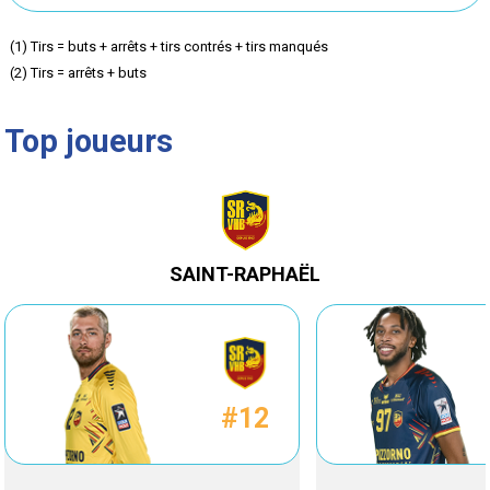
but
but
(1) Tirs = buts + arrêts + tirs contrés + tirs manqués
(2) Tirs = arrêts + buts
inscrit)
inscrit)
Top joueurs
SAINT-RAPHAËL
#12