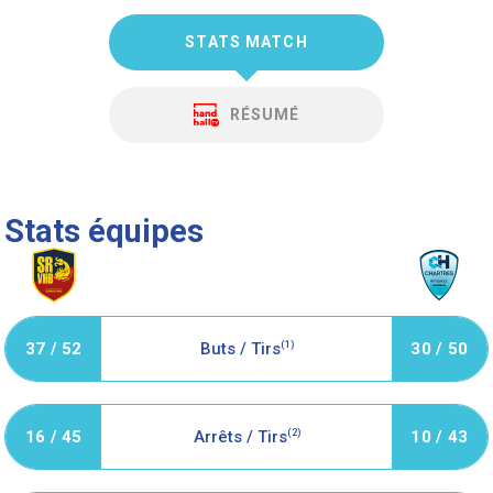
STATS MATCH
RÉSUMÉ
Stats équipes
37 / 52
Buts / Tirs
(1)
30 / 50
16 / 45
Arrêts / Tirs
(2)
10 / 43