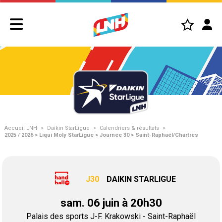
Accueil LNH
>
Daikin StarLigue
>
Calendriers & résultats
>
2025 / 2026 > Liqui Moly StarLigue > Journée 30 > Saint-Raphaël/Chartres
J30
DAIKIN STARLIGUE
sam. 06 juin à 20h30
Palais des sports J-F. Krakowski - Saint-Raphaël