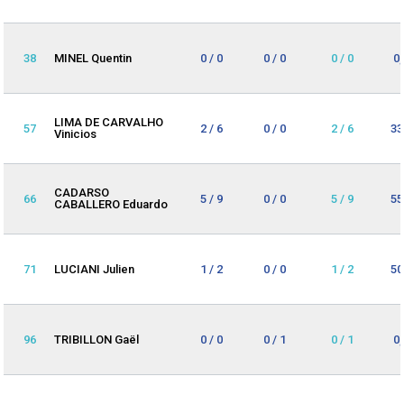
38
MINEL Quentin
0 / 0
0 / 0
0 / 0
0
LIMA DE CARVALHO
57
2 / 6
0 / 0
2 / 6
33
Vinicios
CADARSO
66
5 / 9
0 / 0
5 / 9
55
CABALLERO Eduardo
71
LUCIANI Julien
1 / 2
0 / 0
1 / 2
50
96
TRIBILLON Gaël
0 / 0
0 / 1
0 / 1
0