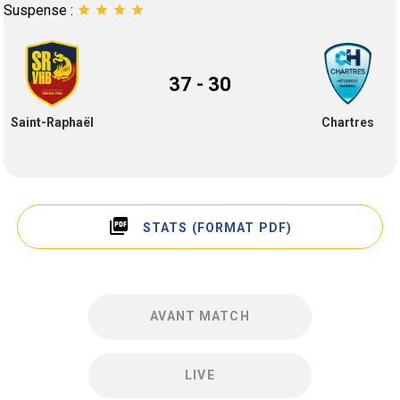
Suspense :
star
star
star
star
37 - 30
Saint-Raphaël
Chartres
picture_as_pdf
STATS (FORMAT PDF)
AVANT MATCH
LIVE