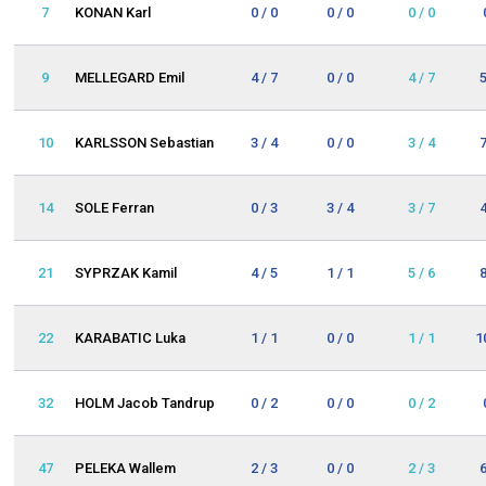
7
KONAN Karl
0 / 0
0 / 0
0 / 0
9
MELLEGARD Emil
4 / 7
0 / 0
4 / 7
10
KARLSSON Sebastian
3 / 4
0 / 0
3 / 4
14
SOLE Ferran
0 / 3
3 / 4
3 / 7
21
SYPRZAK Kamil
4 / 5
1 / 1
5 / 6
22
KARABATIC Luka
1 / 1
0 / 0
1 / 1
1
32
HOLM Jacob Tandrup
0 / 2
0 / 0
0 / 2
47
PELEKA Wallem
2 / 3
0 / 0
2 / 3