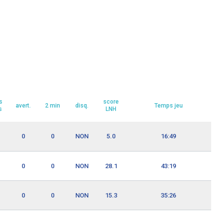
s
score
avert.
2 min
disq.
Temps jeu
s
LNH
0
0
NON
5.0
16:49
0
0
NON
28.1
43:19
0
0
NON
15.3
35:26