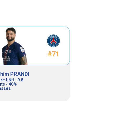
#71
ohim PRANDI
re LNH : 9.8
uts - 40%
asses