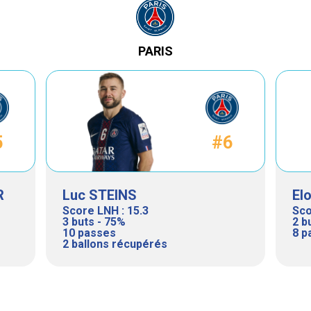
PARIS
5
#6
R
Luc STEINS
El
Score LNH : 15.3
Sco
3 buts - 75%
2 b
10 passes
8 p
2 ballons récupérés