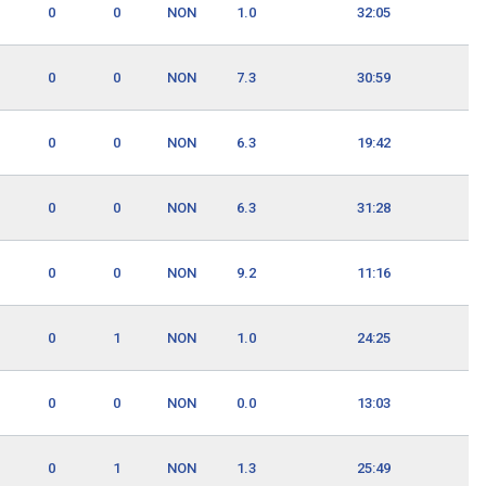
0
0
NON
1.0
32:05
0
0
NON
7.3
30:59
0
0
NON
6.3
19:42
0
0
NON
6.3
31:28
0
0
NON
9.2
11:16
0
1
NON
1.0
24:25
0
0
NON
0.0
13:03
0
1
NON
1.3
25:49