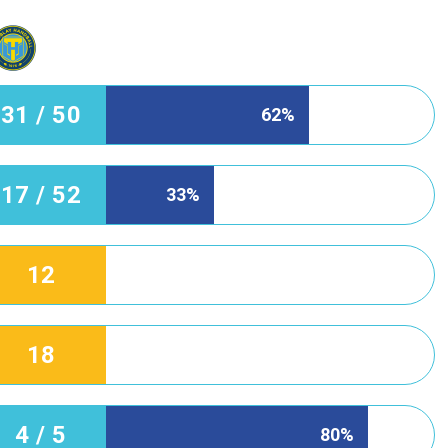
31 / 50
62%
17 / 52
33%
12
18
4 / 5
80%