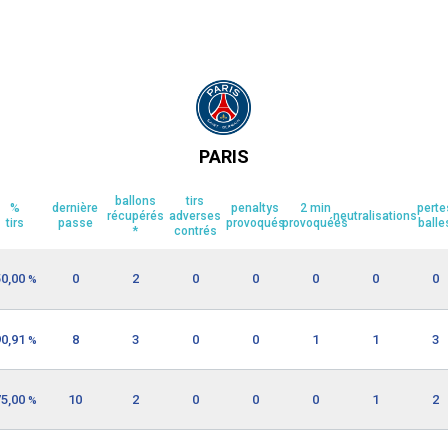
PARIS
ballons
tirs
%
dernière
penaltys
2 min
perte
récupérés
adverses
neutralisations
tirs
passe
provoqués
provoquées
balle
*
contrés
50,00
0
2
0
0
0
0
0
%
90,91
8
3
0
0
1
1
3
%
75,00
10
2
0
0
0
1
2
%