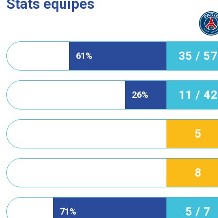
Stats équipes
35 / 57
61%
11 / 42
26%
5
8
5 / 7
71%