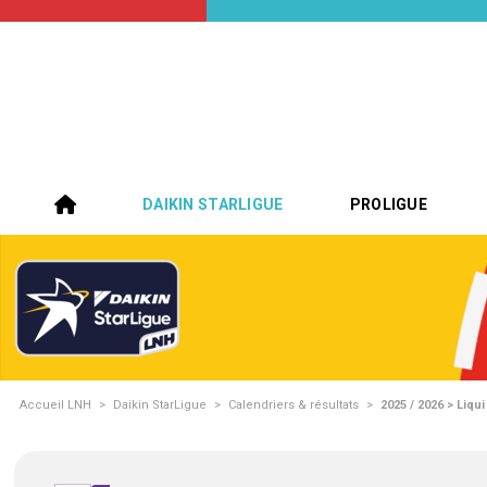
DAIKIN STARLIGUE
PROLIGUE
Accueil LNH
>
Daikin StarLigue
>
Calendriers & résultats
>
2025 / 2026 > Liqu