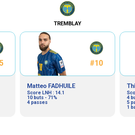
TREMBLAY
5
#10
Matteo FADHUILE
Th
Score LNH : 14.1
Sco
10 buts - 71%
4 b
4 passes
5 p
1 b