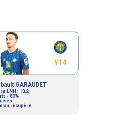
#14
ibault GARAUDET
re LNH : 10.2
uts - 80%
asses
allon récupéré