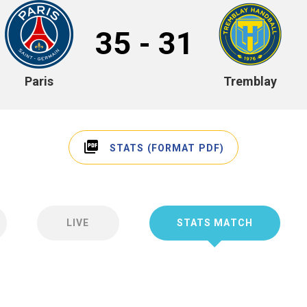
35 - 31
Paris
Tremblay
picture_as_pdf
STATS (FORMAT PDF)
LIVE
STATS MATCH