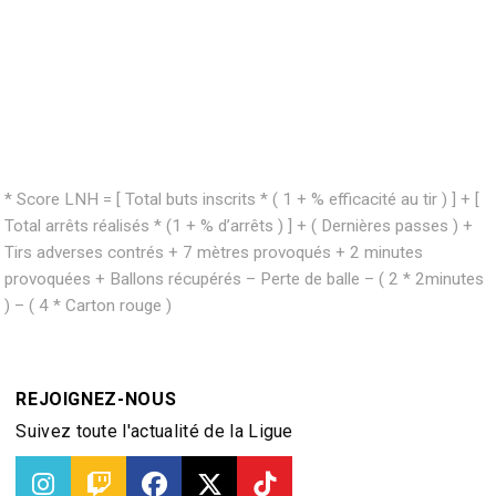
* Score LNH = [ Total buts inscrits * ( 1 + % efficacité au tir ) ] + [
Total arrêts réalisés * (1 + % d’arrêts ) ] + ( Dernières passes ) +
Tirs adverses contrés + 7 mètres provoqués + 2 minutes
provoquées + Ballons récupérés – Perte de balle – ( 2 * 2minutes
) – ( 4 * Carton rouge )
REJOIGNEZ-NOUS
Suivez toute l'actualité de la Ligue