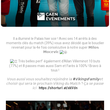
Il a illuminé le Palais hier soir ! Avec ses 14 arrêts à des
moments clés du match (39%) vous avez décidé que le bouclier
revenait pour la 4e fois consécutive à notre super 𝗠𝗶𝗹𝗼𝘀
𝗠𝗼𝗰𝗲𝘃𝗶𝗰
Très belles perf’ également d’Allan Villeminot 10 buts
(77%) et 8 passes mais aussi Sam et Farès à 100% ! Bravo à
tous !
𝘝𝘰𝘶𝘴 𝘢𝘶𝘴𝘴𝘪 𝘷𝘰𝘶𝘴 𝘴𝘰𝘶𝘩𝘢𝘪𝘵𝘦𝘻 𝘳𝘦𝘫𝘰𝘪𝘯𝘥𝘳𝘦 𝘭𝘢
#𝘝𝘪𝘬𝘪𝘯𝘨𝘴𝘍𝘢𝘮𝘪𝘭𝘺
𝘦𝘵
𝘤𝘩𝘰𝘪𝘴𝘪𝘳 𝘲𝘶𝘪 𝘴𝘦𝘳𝘢 𝘭𝘦 𝘱𝘳𝘰𝘤𝘩𝘢𝘪𝘯 𝘝𝘪𝘬𝘪𝘯𝘨 𝘥𝘶 𝘔𝘢𝘵𝘤𝘩 ? 𝘊̧𝘢 𝘴𝘦 𝘱𝘢𝘴𝘴𝘦
𝘪𝘤𝘪 :
https://shorturl.at/xkVdn