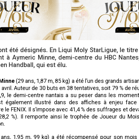
ont été désignés. En Liqui Moly StarLigue, le ti
nt à Aymeric Minne, demi-centre du HBC Nantes, 
n Handball, qui est élu.
Minne
(29 ans, 1,87 m, 85 kg) a été l’un des grands artis
 avril. Auteur de 30 buts en 38 tentatives, soit 79 % de r
9, le demi-centre nantais a su peser dans les moments
est également illustré dans des affiches à enjeu face
e le FENIX. Il s’impose avec 41,4 % des suffrages et de
28,2 %). Il remporte ainsi le trophée de Joueur du Moi
n.
ans, 1,95 m, 99 kg) a été récompensé pour son mois d