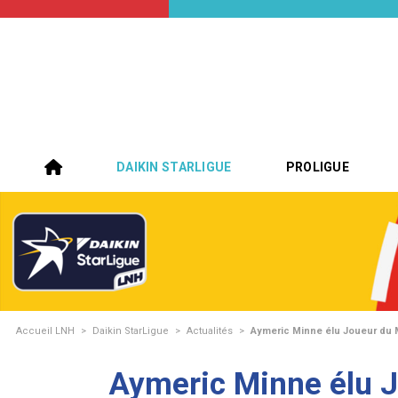
DAIKIN STARLIGUE
PROLIGUE
Accueil LNH
>
Daikin StarLigue
>
Actualités
>
Aymeric Minne élu Joueur du 
Aymeric Minne élu 