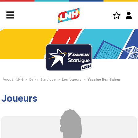
Accueil LNH
>
Daikin StarLigue
>
Les joueurs
>
Yassine Ben Salem
Joueurs