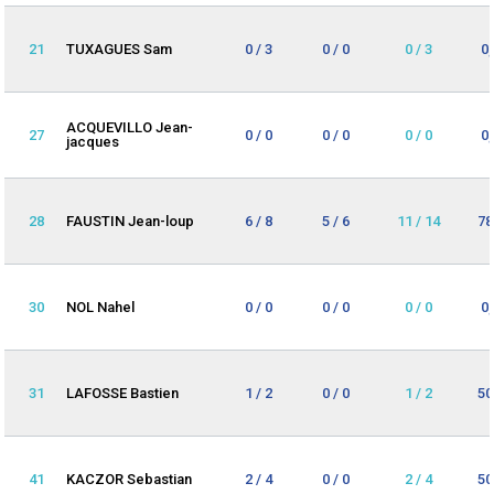
21
TUXAGUES Sam
0 / 3
0 / 0
0 / 3
0
ACQUEVILLO Jean-
27
0 / 0
0 / 0
0 / 0
0
jacques
28
FAUSTIN Jean-loup
6 / 8
5 / 6
11 / 14
78
30
NOL Nahel
0 / 0
0 / 0
0 / 0
0
31
LAFOSSE Bastien
1 / 2
0 / 0
1 / 2
50
41
KACZOR Sebastian
2 / 4
0 / 0
2 / 4
50