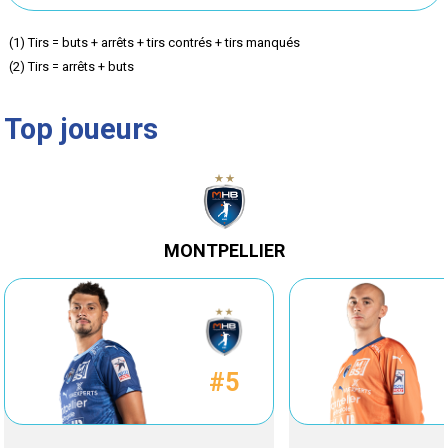
but
but
(1) Tirs = buts + arrêts + tirs contrés + tirs manqués
(2) Tirs = arrêts + buts
inscrit)
inscrit)
Top joueurs
MONTPELLIER
#5