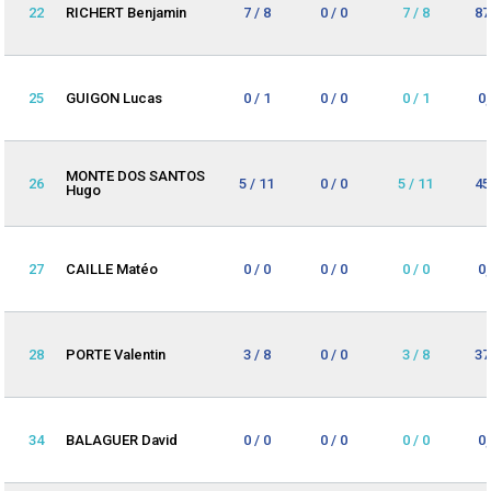
22
RICHERT Benjamin
7 / 8
0 / 0
7 / 8
87
25
GUIGON Lucas
0 / 1
0 / 0
0 / 1
0
MONTE DOS SANTOS
26
5 / 11
0 / 0
5 / 11
45
Hugo
27
CAILLE Matéo
0 / 0
0 / 0
0 / 0
0
28
PORTE Valentin
3 / 8
0 / 0
3 / 8
37
34
BALAGUER David
0 / 0
0 / 0
0 / 0
0