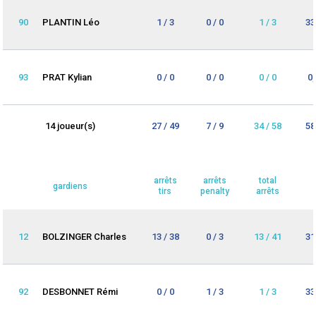
90
PLANTIN Léo
1 / 3
0 / 0
1 / 3
33
93
PRAT Kylian
0 / 0
0 / 0
0 / 0
0
14 joueur(s)
27 / 49
7 / 9
34 / 58
58
arrêts
arrêts
total
gardiens
tirs
penalty
arrêts
12
BOLZINGER Charles
13 / 38
0 / 3
13 / 41
31
92
DESBONNET Rémi
0 / 0
1 / 3
1 / 3
33