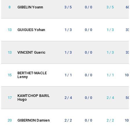
8
GIBELIN Yoann
3 / 5
0 / 0
3 / 5
60
13
GUIGUES Yohan
1 / 3
0 / 0
1 / 3
33
13
VINCENT Gueric
1 / 3
0 / 0
1 / 3
33
BERTHET-MACLE
15
1 / 1
0 / 0
1 / 1
10
Lenny
KAMTCHOP BARIL
17
2 / 4
0 / 0
2 / 4
50
Hugo
20
GIBERNON Damien
2 / 2
0 / 0
2 / 2
10