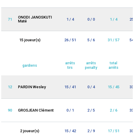
ONODI JANOSKUTI
71
1 / 4
0 / 0
1 / 4
25
Maté
15 joueur(s)
26 / 51
5 / 6
31 / 57
54
arrêts
arrêts
total
gardiens
tirs
penalty
arrêts
12
PARDIN Wesley
15 / 41
0 / 4
15 / 45
33
90
GROSJEAN Clément
0 / 1
2 / 5
2 / 6
33
2 joueur(s)
15 / 42
2 / 9
17 / 51
33