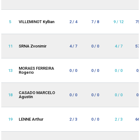
5
VILLEMINOT Kyllian
2 / 4
7 / 8
9 / 12
75
11
SRNA Zvonimir
4 / 7
0 / 0
4 / 7
57
MORAES FERREIRA
13
0 / 0
0 / 0
0 / 0
0
Rogerio
CASADO MARCELO
18
0 / 0
0 / 0
0 / 0
0
Agustin
19
LENNE Arthur
2 / 3
0 / 0
2 / 3
66