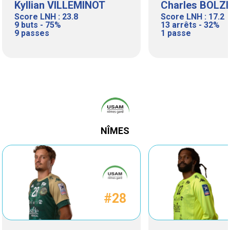
Kyllian VILLEMINOT
Charles BOLZ
Score LNH : 23.8
Score LNH : 17.2
9 buts - 75%
13 arrêts - 32%
9 passes
1 passe
NÎMES
#28