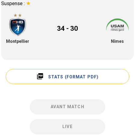
Suspense :
star
34 - 30
Montpellier
Nîmes
picture_as_pdf
STATS (FORMAT PDF)
AVANT MATCH
LIVE