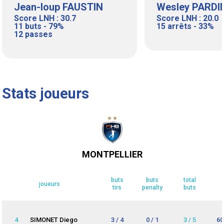
Jean-loup FAUSTIN
Wesley PARDI
Score LNH : 30.7
Score LNH : 20.0
11 buts - 79%
15 arrêts - 33%
12 passes
Stats joueurs
MONTPELLIER
buts
buts
total
joueurs
tirs
penalty
buts
4
SIMONET Diego
3 / 4
0 / 1
3 / 5
60