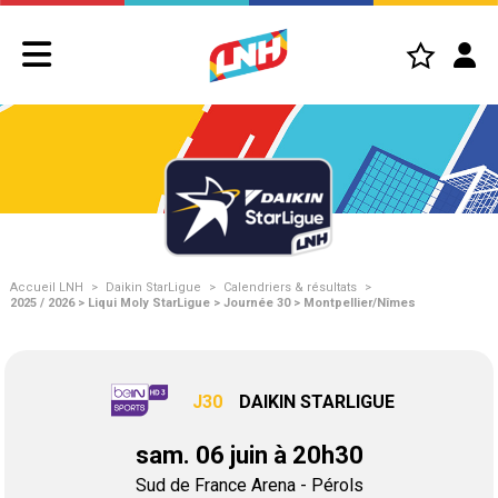
Accueil LNH
>
Daikin StarLigue
>
Calendriers & résultats
>
2025 / 2026 > Liqui Moly StarLigue > Journée 30 > Montpellier/Nîmes
J30
DAIKIN STARLIGUE
sam. 06 juin à 20h30
Sud de France Arena - Pérols