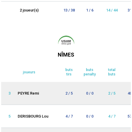
2 joueur(s)
13 / 38
1 / 6
14 / 44
31
NÎMES
buts
buts
total
joueurs
tirs
penalty
buts
3
PEYRE Remi
2 / 5
0 / 0
2 / 5
40
5
DERISBOURG Lou
4 / 7
0 / 0
4 / 7
57