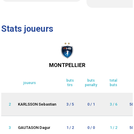
Stats joueurs
MONTPELLIER
buts
buts
total
joueurs
tirs
penalty
buts
2
KARLSSON Sebastian
3 / 5
0 / 1
3 / 6
50
3
GAUTASON Dagur
1 / 2
0 / 0
1 / 2
50