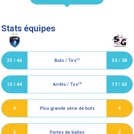
Stats équipes
25 / 46
Buts / Tirs
(1)
23 / 38
12 / 44
Arrêts / Tirs
(2)
17 / 42
Plus grande série de buts
4
4
Pertes de balles
2
2