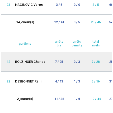
93
NACINOVIC Veron
3 / 5
0 / 0
3 / 5
60
14 joueur(s)
22 / 41
3 / 5
25 / 46
54
arrêts
arrêts
total
gardiens
tirs
penalty
arrêts
12
BOLZINGER Charles
7 / 25
0 / 3
7 / 28
25
92
DESBONNET Rémi
4 / 13
1 / 3
5 / 16
31
2 joueur(s)
11 / 38
1 / 6
12 / 44
27