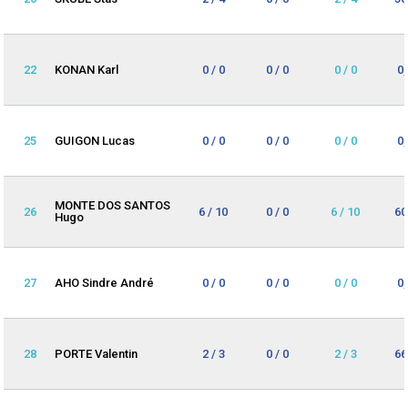
22
KONAN Karl
0 / 0
0 / 0
0 / 0
0
25
GUIGON Lucas
0 / 0
0 / 0
0 / 0
0
MONTE DOS SANTOS
26
6 / 10
0 / 0
6 / 10
60
Hugo
27
AHO Sindre André
0 / 0
0 / 0
0 / 0
0
28
PORTE Valentin
2 / 3
0 / 0
2 / 3
66