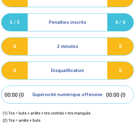
Penalties inscrits
3 / 5
0 / 0
2 minutes
0
0
Disqualification
0
0
00:00 (0
00:00 (0
Supériorité numérique offensive
but
but
(1) Tirs = buts + arrêts + tirs contrés + tirs manqués
(2) Tirs = arrêts + buts
inscrit)
inscrit)