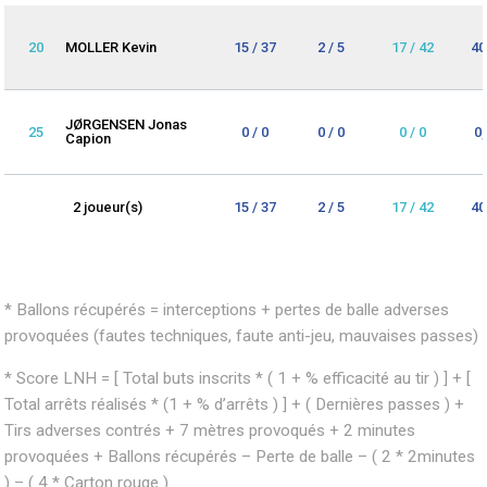
20
MOLLER Kevin
15 / 37
2 / 5
17 / 42
40
JØRGENSEN Jonas
25
0 / 0
0 / 0
0 / 0
0
Capion
2 joueur(s)
15 / 37
2 / 5
17 / 42
40
* Ballons récupérés = interceptions + pertes de balle adverses
provoquées (fautes techniques, faute anti-jeu, mauvaises passes)
* Score LNH = [ Total buts inscrits * ( 1 + % efficacité au tir ) ] + [
Total arrêts réalisés * (1 + % d’arrêts ) ] + ( Dernières passes ) +
Tirs adverses contrés + 7 mètres provoqués + 2 minutes
provoquées + Ballons récupérés – Perte de balle – ( 2 * 2minutes
) – ( 4 * Carton rouge )