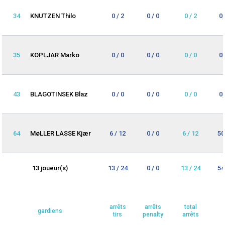
34
KNUTZEN Thilo
0 / 2
0 / 0
0 / 2
0
35
KOPLJAR Marko
0 / 0
0 / 0
0 / 0
0
43
BLAGOTINSEK Blaz
0 / 0
0 / 0
0 / 0
0
64
MøLLER LASSE Kjær
6 / 12
0 / 0
6 / 12
50
13 joueur(s)
13 / 24
0 / 0
13 / 24
54
arrêts
arrêts
total
gardiens
tirs
penalty
arrêts