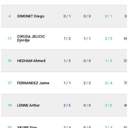
4
SIMONET Diego
0 / 1
0 / 0
0 / 1
0
CIKUSA JELICIC
11
1 / 2
1 / 1
2 / 3
66
Djordje
15
HESHAM Ahmed
1 / 3
0 / 0
1 / 3
33
17
FERNANDEZ Jaime
1 / 1
2 / 3
3 / 4
75
19
LENNE Arthur
2 / 5
0 / 0
2 / 5
40
20
SKUBE Stas
2 / 4
0 / 0
2 / 4
50