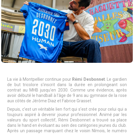
La vie à Montpellier continue pour
Rémi Desbonnet
. Le gardien
de but tricolore s’inscrit dans la durée en prolongeant son
contrat au MHB jusqu’en 2030. Comme une évidence, après
avoir débuté le handball à l’âge de 9 ans au gymnase de la rose
aux côtés de Jérôme Diaz et Fabrice Grasset.
Depuis, c’est un véritable lien fort qui s’est crée pour celui qui a
toujours aspiré à devenir joueur professionnel. Animé par les
valeurs du sport collectif, Rémi Desbonnet a trouvé sa place
dans le hand en évoluant au sein des catégories jeunes du club.
Après un passage marquant chez le voisin Nîmois, le numéro