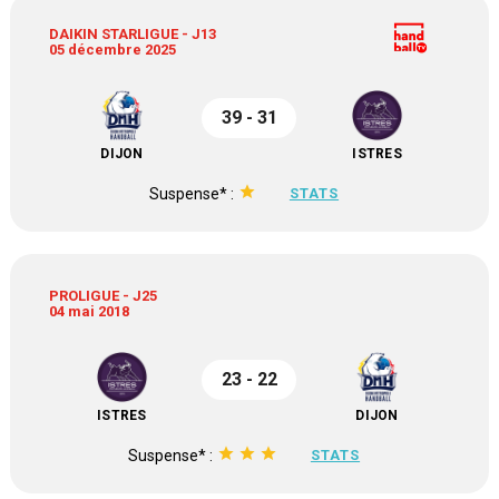
DAIKIN STARLIGUE - J13
05 décembre 2025
39 - 31
DIJON
ISTRES
star
Suspense* :
STATS
PROLIGUE - J25
04 mai 2018
23 - 22
ISTRES
DIJON
star
star
star
Suspense* :
STATS