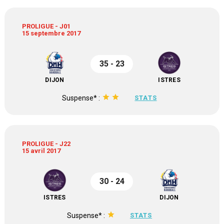
PROLIGUE - J01
15 septembre 2017
35 - 23
DIJON
ISTRES
star
star
Suspense* :
STATS
PROLIGUE - J22
15 avril 2017
30 - 24
ISTRES
DIJON
star
Suspense* :
STATS