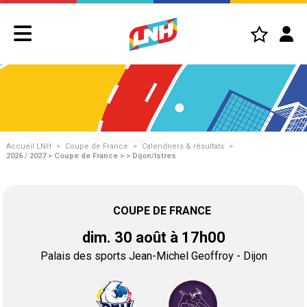
Accueil LNH
>
Coupe de France
>
Calendriers & résultats
>
2026 / 2027 > Coupe de France > > Dijon/Istres
COUPE DE FRANCE
dim. 30 août à 17h00
Palais des sports Jean-Michel Geoffroy - Dijon