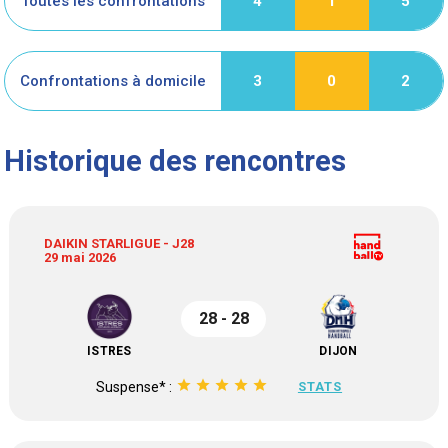
Toutes les confrontations
4
1
5
Confrontations à domicile
3
0
2
Historique des rencontres
DAIKIN STARLIGUE - J28
29 mai 2026
28 - 28
ISTRES
DIJON
star
star
star
star
star
Suspense* :
STATS