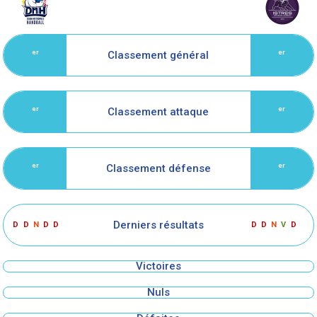
Classement général
er
er
Classement attaque
er
er
Classement défense
er
er
Derniers résultats
D
D
N
D
D
D
D
N
V
D
Victoires
Nuls