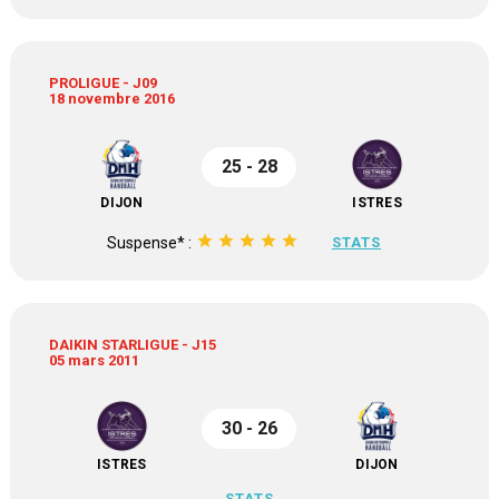
PROLIGUE - J09
18 novembre 2016
25 - 28
DIJON
ISTRES
star
star
star
star
star
Suspense* :
STATS
DAIKIN STARLIGUE - J15
05 mars 2011
30 - 26
ISTRES
DIJON
STATS